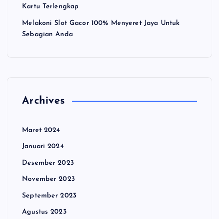
Kartu Terlengkap
Melakoni Slot Gacor 100% Menyeret Jaya Untuk
Sebagian Anda
Archives
Maret 2024
Januari 2024
Desember 2023
November 2023
September 2023
Agustus 2023