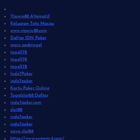
Vipwin88 Alternatif
Keluaran Toto Macau
www.vipwin88.com
Daftar IDN Poker
main pedetogel
togel178
togel178
togel178
Indo7Poker
indo7poker
Kartu Poker Online
Togelslot88 Daftar
indo7poker.com
slot88
indo7poker
indo7poker
nova slot88
https://www.scream-4.com/