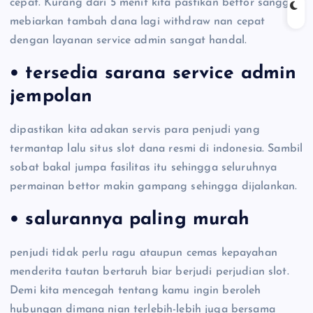
cepat. Kurang dari 5 menit kita pastikan bettor sanggup
mebiarkan tambah dana lagi withdraw nan cepat
dengan layanan service admin sangat handal.
• tersedia sarana service admin
jempolan
dipastikan kita adakan servis para penjudi yang
termantap lalu situs slot dana resmi di indonesia. Sambil
sobat bakal jumpa fasilitas itu sehingga seluruhnya
permainan bettor makin gampang sehingga dijalankan.
• salurannya paling murah
penjudi tidak perlu ragu ataupun cemas kepayahan
menderita tautan bertaruh biar berjudi perjudian slot.
Demi kita mencegah tentang kamu ingin beroleh
hubungan dimana nian terlebih-lebih juga bersama