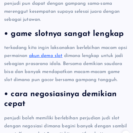
penjudi pun dapat dengan gampang sama-sama
merenggut kesempatan supaya selesai juara dengan
sebagai jutawan.
• game slotnya sangat lengkap
terkadang kita ingin laksanakan berlebihan macam opsi
permainan
akun demo slot
dimana lengkap untuk jadi
sebagian prasarana idola. Bersama demikian saudara
bisa dan banyak mendapatkan macam-macam game
slot dimana pun gacor bersama gampang tangguh.
• cara negosiasinya demikian
cepat
penjudi boleh memiliki berlebihan perjudian judi slot
dengan negosiasi dimana begini banyak dengan sambil