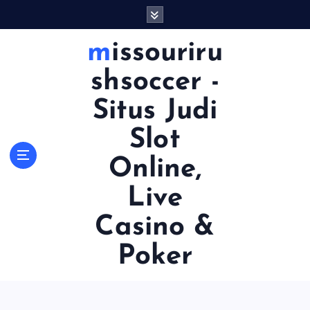
S
k
i
missouriru
p
t
shsoccer -
o
c
Situs Judi
o
Slot
n
t
Online,
e
n
Live
t
Casino &
Poker