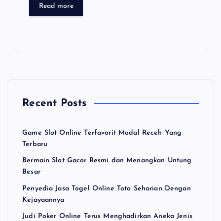
Read more
Recent Posts
Game Slot Online Terfavorit Modal Receh Yang
Terbaru
Bermain Slot Gacor Resmi dan Menangkan Untung
Besar
Penyedia Jasa Togel Online Toto Seharian Dengan
Kejayaannya
Judi Poker Online Terus Menghadirkan Aneka Jenis