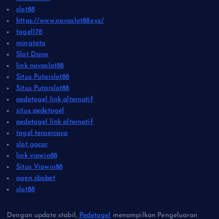
slot88
https://www.novaslot88.xyz/
togel178
mingtoto
Slot Dana
link novaslot88
Situs Putarslot88
Situs Putarslot88
pedetogel link alternatif
situs pedetogel
pedetogel link alternatif
togel terpercaya
slot gacor
link vipwin88
Situs Vipwin88
agen sbobet
slot88
Dengan update stabil,
Pedetogel
menampilkan Pengeluaran