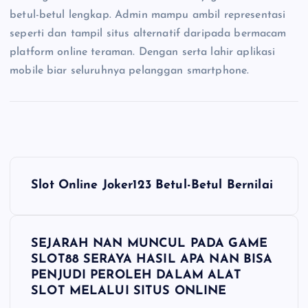
betul-betul lengkap. Admin mampu ambil representasi
seperti dan tampil situs alternatif daripada bermacam
platform online teraman. Dengan serta lahir aplikasi
mobile biar seluruhnya pelanggan smartphone.
N
Slot Online Joker123 Betul-Betul Bernilai
a
v
SEJARAH NAN MUNCUL PADA GAME
SLOT88 SERAYA HASIL APA NAN BISA
i
PENJUDI PEROLEH DALAM ALAT
SLOT MELALUI SITUS ONLINE
g