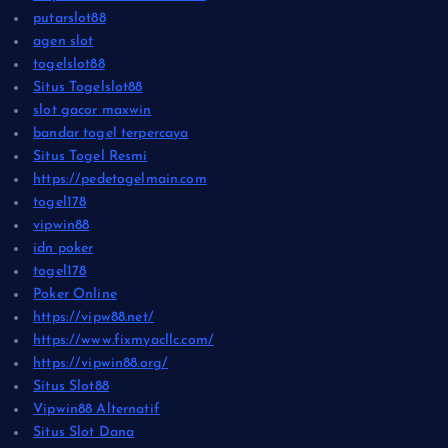
putarslot88
agen slot
togelslot88
Situs Togelslot88
slot gacor maxwin
bandar togel terpercaya
Situs Togel Resmi
https://pedetogelmain.com
togel178
vipwin88
idn poker
togel178
Poker Online
https://vipw88.net/
https://www.fixmyacllc.com/
https://vipwin88.org/
Situs Slot88
Vipwin88 Alternatif
Situs Slot Dana