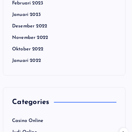
Februari 2023
Januari 2023
Desember 2022
November 2022
Oktober 2022
Januari 2022
Categories
Casino Online