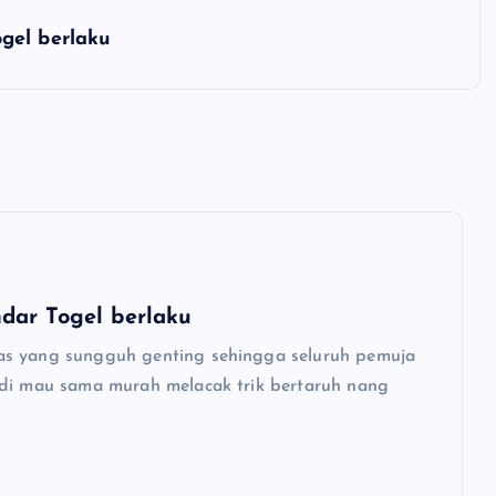
gel berlaku
dar Togel berlaku
gas yang sungguh genting sehingga seluruh pemuja
udi mau sama murah melacak trik bertaruh nang