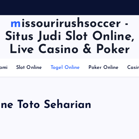
missourirushsoccer -
Situs Judi Slot Online,
Live Casino & Poker
ami
Slot Online
Togel Online
Poker Online
Casi
ine Toto Seharian