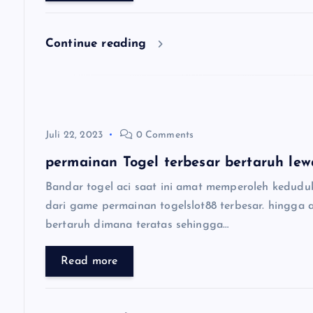
p
o
Continue reading
s
Juli 22, 2023
0 Comments
permainan Togel terbesar bertaruh lew
Bandar togel aci saat ini amat memperoleh keduduk
dari game permainan togelslot88 terbesar. hingg
bertaruh dimana teratas sehingga…
Read more