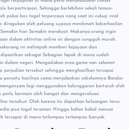
togel terpopuler di mana perlu menyebabkan sukses
u berpartisipasi. Sehingga berlebihan sekali teman-
h pakai bos togel terpercaya nang saat ini cukup viral
 diragukan oleh peluang supaya menikmati keberhasilan
l Semakin hari Semakin merakyat. Makanya orang ingin
aan dalam aktivitas online ini dengan sungguh murah.
g sekarang ini melimpah memberi kejayaan dan
ni dipastikan sebagai Sebagian lapak di mana sudah
main dalam negeri. Mengadakan area game nan selamat
 perjudian tersebut sehingga menghasilkan tercapai
u-persatu hasilnya sama menjalankan sebelumnya Bandar
a mengenyam lagi menggunakan kelonggaran bertaruh oleh
n perlu bermain oleh hangat dan mengevaluasi
line tersebut. Oleh karena itu dapatkan keluangan terus
dia jasa togel teraman. Hingga kalian bakal menuai
eh tercapai di mana terlampau terlampau banyak.