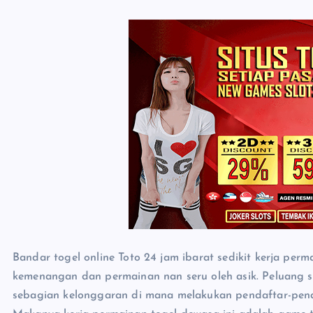
Bandar togel online Toto 24 jam ibarat sedikit kerja per
kemenangan dan permainan nan seru oleh asik. Peluang s
sebagian kelonggaran di mana melakukan pendaftar-pendaf