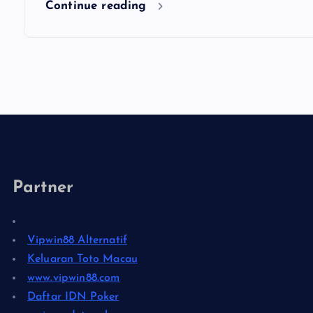
Continue reading
Partner
Vipwin88 Alternatif
Keluaran Toto Macau
www.vipwin88.com
Daftar IDN Poker