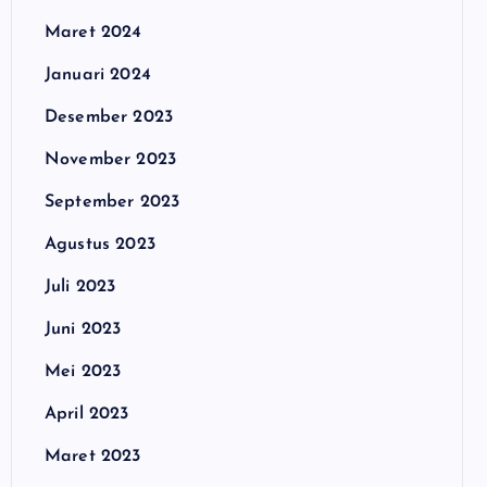
Maret 2024
Januari 2024
Desember 2023
November 2023
September 2023
Agustus 2023
Juli 2023
Juni 2023
Mei 2023
April 2023
Maret 2023