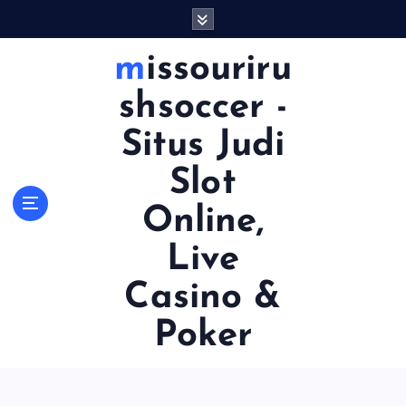
S
k
i
missouriru
p
t
shsoccer -
o
c
Situs Judi
o
Slot
n
t
Online,
e
n
Live
t
Casino &
Poker