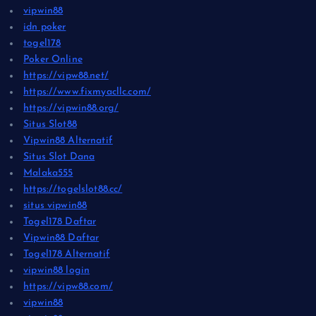
vipwin88
idn poker
togel178
Poker Online
https://vipw88.net/
https://www.fixmyacllc.com/
https://vipwin88.org/
Situs Slot88
Vipwin88 Alternatif
Situs Slot Dana
Malaka555
https://togelslot88.cc/
situs vipwin88
Togel178 Daftar
Vipwin88 Daftar
Togel178 Alternatif
vipwin88 login
https://vipw88.com/
vipwin88