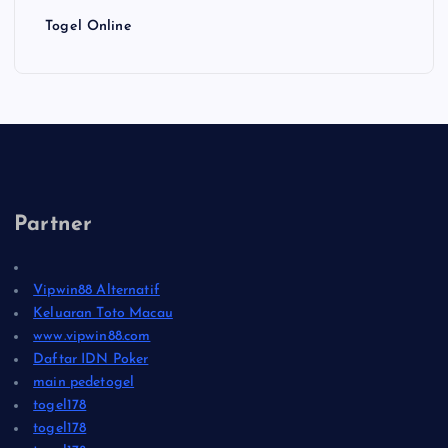
Togel Online
Partner
Vipwin88 Alternatif
Keluaran Toto Macau
www.vipwin88.com
Daftar IDN Poker
main pedetogel
togel178
togel178