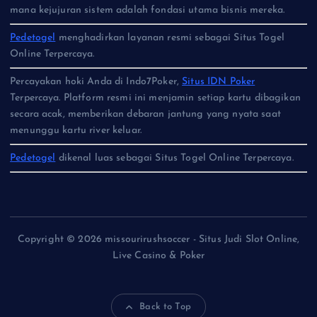
mana kejujuran sistem adalah fondasi utama bisnis mereka.
Pedetogel
menghadirkan layanan resmi sebagai Situs Togel
Online Terpercaya.
Percayakan hoki Anda di Indo7Poker,
Situs IDN Poker
Terpercaya. Platform resmi ini menjamin setiap kartu dibagikan
secara acak, memberikan debaran jantung yang nyata saat
menunggu kartu river keluar.
Pedetogel
dikenal luas sebagai Situs Togel Online Terpercaya.
Copyright © 2026 missourirushsoccer - Situs Judi Slot Online,
Live Casino & Poker
Back to Top