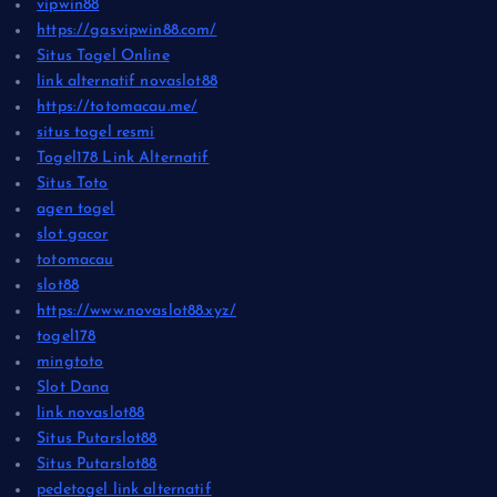
vipwin88
https://gasvipwin88.com/
Situs Togel Online
link alternatif novaslot88
https://totomacau.me/
situs togel resmi
Togel178 Link Alternatif
Situs Toto
agen togel
slot gacor
totomacau
slot88
https://www.novaslot88.xyz/
togel178
mingtoto
Slot Dana
link novaslot88
Situs Putarslot88
Situs Putarslot88
pedetogel link alternatif