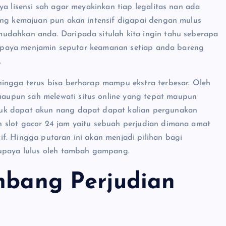
ya lisensi sah agar meyakinkan tiap legalitas nan ada
uang kemajuan pun akan intensif digapai dengan mulus
udahkan anda. Daripada situlah kita ingin tahu seberapa
. Supaya menjamin seputar keamanan setiap anda bareng
.
hingga terus bisa berharap mampu ekstra terbesar. Oleh
aupun sah melewati situs online yang tepat maupun
tuk dapat akun nang dapat dapat kalian pergunakan
 slot gacor 24 jam yaitu sebuah perjudian dimana amat
f. Hingga putaran ini akan menjadi pilihan bagi
supaya lulus oleh tambah gampang.
imbang Perjudian