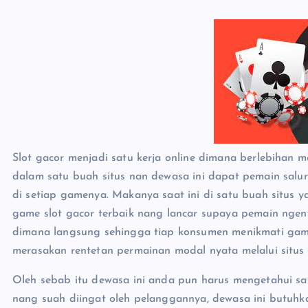
Slot gacor menjadi satu kerja online dimana berlebihan 
dalam satu buah situs nan dewasa ini dapat pemain sal
di setiap gamenya. Makanya saat ini di satu buah situs
game slot gacor terbaik nang lancar supaya pemain ngeny
dimana langsung sehingga tiap konsumen menikmati game 
merasakan rentetan permainan modal nyata melalui situs 
Oleh sebab itu dewasa ini anda pun harus mengetahui sa
nang suah diingat oleh pelanggannya, dewasa ini butuhkan