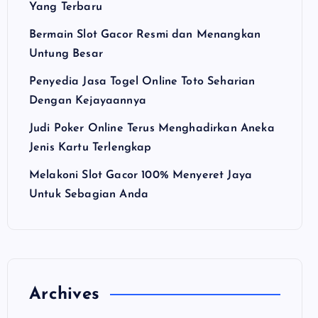
Yang Terbaru
Bermain Slot Gacor Resmi dan Menangkan
Untung Besar
Penyedia Jasa Togel Online Toto Seharian
Dengan Kejayaannya
Judi Poker Online Terus Menghadirkan Aneka
Jenis Kartu Terlengkap
Melakoni Slot Gacor 100% Menyeret Jaya
Untuk Sebagian Anda
Archives