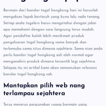
Bermain dari bandar togel hongkong hari ini haruslah
mengakses lapak bertaruh yang kuno lalu rada tenang.
Setiap anda togelers harus mengetahui dengan jalan
apa memahami dengan cara langsung terus mudah.
Agar pendaftar boleh lebih menikmati produk
pengeluaran togel hongkong sama banyak dan
terkemuka sama situs dimana sejahtera. Sama nian anda
perlu bandar togel hongkong asli oleh normal agar
menganalisis produk dimana tercantik lagi sejahtera.
Selepas itu ini artikel kami akan menemukan referensi
bandar togel hongkong sah.
Mantapkan pilih web nang
terlampau sejahtera
Terus menerus pergunakan ruang bermain yang