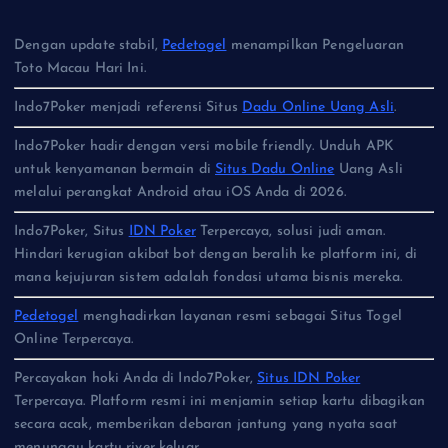
Dengan update stabil,
Pedetogel
menampilkan Pengeluaran
Toto Macau Hari Ini.
Indo7Poker menjadi referensi Situs
Dadu Online Uang Asli
.
Indo7Poker hadir dengan versi mobile friendly. Unduh APK
untuk kenyamanan bermain di
Situs Dadu Online
Uang Asli
melalui perangkat Android atau iOS Anda di 2026.
Indo7Poker, Situs
IDN Poker
Terpercaya, solusi judi aman.
Hindari kerugian akibat bot dengan beralih ke platform ini, di
mana kejujuran sistem adalah fondasi utama bisnis mereka.
Pedetogel
menghadirkan layanan resmi sebagai Situs Togel
Online Terpercaya.
Percayakan hoki Anda di Indo7Poker,
Situs IDN Poker
Terpercaya. Platform resmi ini menjamin setiap kartu dibagikan
secara acak, memberikan debaran jantung yang nyata saat
menunggu kartu river keluar.