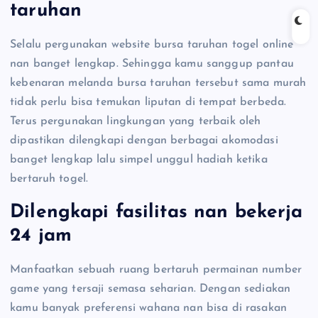
taruhan
Selalu pergunakan website bursa taruhan togel online
nan banget lengkap. Sehingga kamu sanggup pantau
kebenaran melanda bursa taruhan tersebut sama murah
tidak perlu bisa temukan liputan di tempat berbeda.
Terus pergunakan lingkungan yang terbaik oleh
dipastikan dilengkapi dengan berbagai akomodasi
banget lengkap lalu simpel unggul hadiah ketika
bertaruh togel.
Dilengkapi fasilitas nan bekerja
24 jam
Manfaatkan sebuah ruang bertaruh permainan number
game yang tersaji semasa seharian. Dengan sediakan
kamu banyak preferensi wahana nan bisa di rasakan