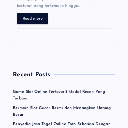
bertaruh nang terkemuka hingga…
Read more
Recent Posts
Game Slot Online Terfavorit Modal Receh Yang
Terbaru
Bermain Slot Gacor Resmi dan Menangkan Untung
Besar
Penyedia Jasa Togel Online Toto Seharian Dengan