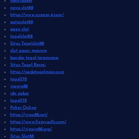
indo7poker
nova slot88
https://www.scream-4.com/
putarslot88
agen slot
togelslot88
Situs Togelslot88
slot gacor maxwin
bandar togel terpercaya
Situs Togel Resmi
https://pedetogelmain.com
togel178
vipwin88
idn poker
togel178
Poker Online
https://vipw88.net/
https://www.fixmyacllc.com/
https://vipwin88.org/
Situs Slot88