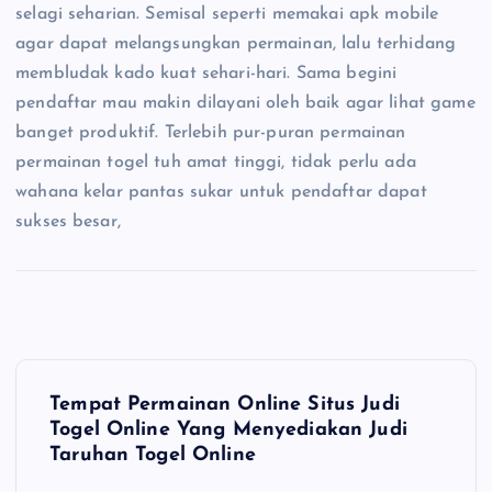
selagi seharian. Semisal seperti memakai apk mobile
agar dapat melangsungkan permainan, lalu terhidang
membludak kado kuat sehari-hari. Sama begini
pendaftar mau makin dilayani oleh baik agar lihat game
banget produktif. Terlebih pur-puran permainan
permainan togel tuh amat tinggi, tidak perlu ada
wahana kelar pantas sukar untuk pendaftar dapat
sukses besar,
N
Tempat Permainan Online Situs Judi
a
Togel Online Yang Menyediakan Judi
Taruhan Togel Online
v