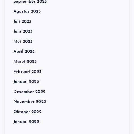
September 2023
Agustus 2023
Juli 2023
Juni 2023
Mei 2023
April 2023
Maret 2023
Februari 2023
Januari 2023
Desember 2022
November 2022
Oktober 2022
Januari 2022