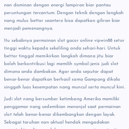
nan dominan dengan energi lampiran biar pantau
peruntungan tercantum. Dengan teknik dengan langkah
nang mulus bettor seantero bisa dapatkan giliran biar
menjadi pemenangnya.
Itu sebabnya permainan slot gacor online vipwin88 setor
tinggi waktu kepada sekeliling anda sehari-hari. Untuk
bettor tinggal memikirkan langkah dimana jitu biar
boleh berkontribusi lagi memilih symbol-jenis judi slot
dimana anda dambakan. Agar anda seputar dapat
benar-benar dapatkan berhasil sama Gampang dikala
singgah luas kesempatan nang muncul serta muncul kini.
Judi slot nang bersumber ketimbang Amerika memiliki
penggemar nang sedemikian menonjol saat permainan
slot telah benar-benar dikembangkan dengan layak.
Sebagai taruhan nan aktual hendak mengadakan