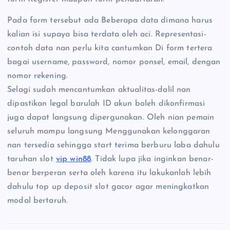
Pada form tersebut ada Beberapa data dimana harus
kalian isi supaya bisa terdata oleh aci. Representasi-
contoh data nan perlu kita cantumkan Di form tertera
bagai username, password, nomor ponsel, email, dengan
nomor rekening.
Selagi sudah mencantumkan aktualitas-dalil nan
dipastikan legal barulah ID akun boleh dikonfirmasi
juga dapat langsung dipergunakan. Oleh nian pemain
seluruh mampu langsung Menggunakan kelonggaran
nan tersedia sehingga start terima berburu laba dahulu
taruhan slot
vip win88
. Tidak lupa jika inginkan benar-
benar berperan serta oleh karena itu lakukanlah lebih
dahulu top up deposit slot gacor agar meningkatkan
modal bertaruh.