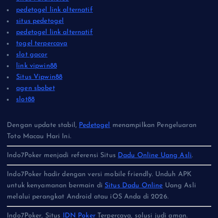
pedetogel link alternatif
situs pedetogel
pedetogel link alternatif
togel terpercaya
slot gacor
link vipwin88
Situs Vipwin88
agen sbobet
slot88
Dengan update stabil,
Pedetogel
menampilkan Pengeluaran
Toto Macau Hari Ini.
Indo7Poker menjadi referensi Situs
Dadu Online Uang Asli
.
Indo7Poker hadir dengan versi mobile friendly. Unduh APK
untuk kenyamanan bermain di
Situs Dadu Online
Uang Asli
melalui perangkat Android atau iOS Anda di 2026.
Indo7Poker, Situs
IDN Poker
Terpercaya, solusi judi aman.