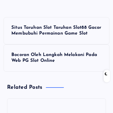
N
Situs Taruhan Slot Taruhan Slot88 Gacor
a
Membubuhi Permainan Game Slot
v
Bocoran Oleh Langkah Melakoni Pada
i
Web PG Slot Online
g
a
Related Posts
s
i