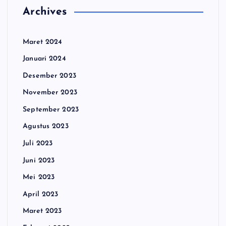
Archives
Maret 2024
Januari 2024
Desember 2023
November 2023
September 2023
Agustus 2023
Juli 2023
Juni 2023
Mei 2023
April 2023
Maret 2023