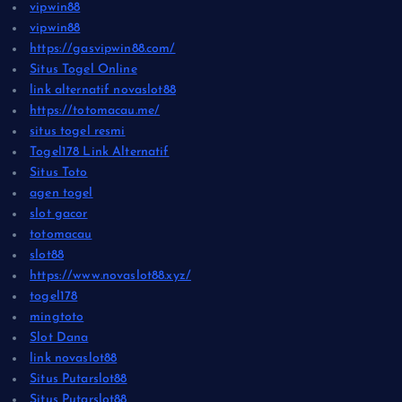
vipwin88
vipwin88
https://gasvipwin88.com/
Situs Togel Online
link alternatif novaslot88
https://totomacau.me/
situs togel resmi
Togel178 Link Alternatif
Situs Toto
agen togel
slot gacor
totomacau
slot88
https://www.novaslot88.xyz/
togel178
mingtoto
Slot Dana
link novaslot88
Situs Putarslot88
Situs Putarslot88